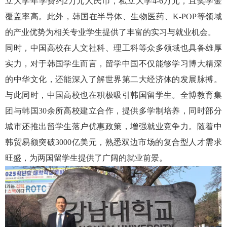
立大学年学费约
2万元人民币，私立大学4-6万元，且奖学金
覆盖率高。此外，韩国在半导体、生物医药、K-POP等领域
的产业优势为相关专业学生提供了丰富的实习与就业机会。
同时，中国高校在人文社科、理工科等众多领域也具备雄厚
实力，对于韩国学生而言，留学中国不仅能够学习博大精深
的中华文化，还能深入了解世界第二大经济体的发展脉搏。
与此同时，中国高校也在积极吸引韩国留学生。
全博教育集
团
与
韩国
30
余所高校建立合作，提供
多学制培养
，
同时
部分
城市还推出留学生落户优惠政策，增强就业竞争力。随着中
韩贸易额突破
3000亿美元，熟悉双边市场的复合型人才需求
旺盛，为两国留学生提供了广阔的就业前景。