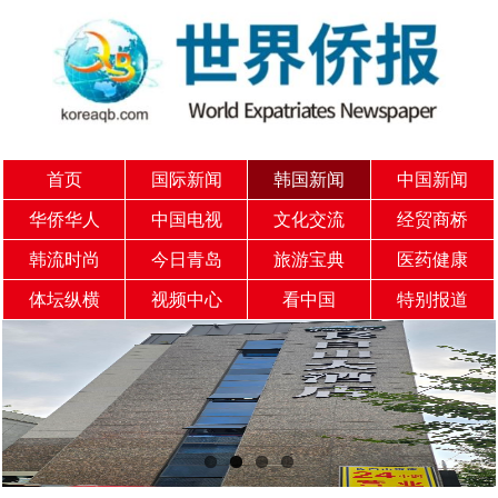
首页
国际新闻
韩国新闻
中国新闻
华侨华人
中国电视
文化交流
经贸商桥
韩流时尚
今日青岛
旅游宝典
医药健康
体坛纵横
视频中心
看中国
特别报道