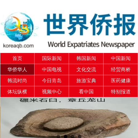
首页
国际新闻
韩国新闻
中国新闻
华侨华人
中国电视
文化交流
经贸商桥
韩流时尚
今日青岛
旅游宝典
医药健康
体坛纵横
视频中心
看中国
特别报道