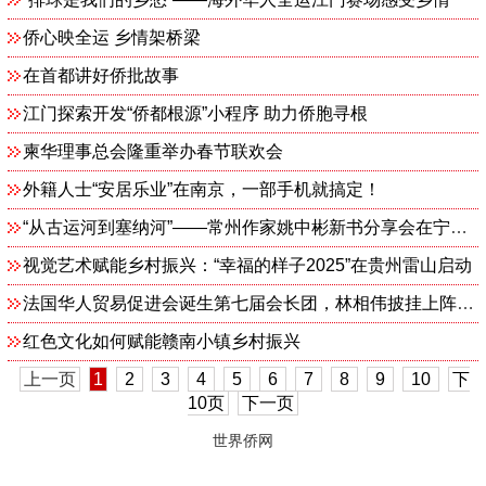
侨心映全运 乡情架桥梁
在首都讲好侨批故事
江门探索开发“侨都根源”小程序 助力侨胞寻根
柬华理事总会隆重举办春节联欢会
外籍人士“安居乐业”在南京，一部手机就搞定！
“从古运河到塞纳河”——常州作家姚中彬新书分享会在宁举行 ...
视觉艺术赋能乡村振兴：“幸福的样子2025”在贵州雷山启动
法国华人贸易促进会诞生第七届会长团，林相伟披挂上阵担任会长
红色文化如何赋能赣南小镇乡村振兴
上一页
1
2
3
4
5
6
7
8
9
10
下
10页
下一页
世界侨网