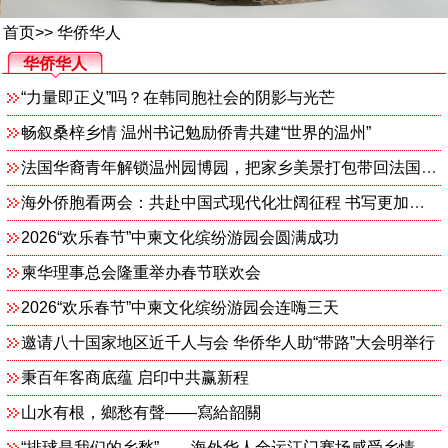
首页
>>
华侨华人
华侨华人
“力量即正义”吗？在韩同胞社会的阴影与光芒
畅叙桑梓乡情 温州书记勉励侨青共建“世界的温州”
法国华裔青年解锁温州园博园，把家乡美景打包带回法国朋友圈
海外侨胞看两会：共赴中国式现代化壮阔征程 书写更加辉煌的时代篇章
2026“欢乐春节”中柬文化缤纷游园会圆满成功
柬华理事总会隆重举办春节联欢会
2026“欢乐春节”中柬文化缤纷游园会连嗨三天
邀请八十国家地区近千人与会 华侨华人助“带路”大会明举行
秉百年客商底蕴 启印中共赢新程
山水有根，鄉愁有聲——寫給韶關
“排球是我们的乡愁”——海外华人全运江门赛场感受乡情