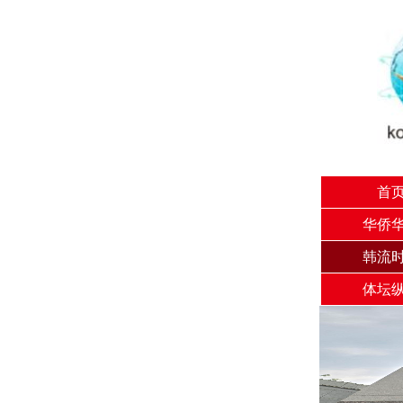
首
华侨
韩流
体坛