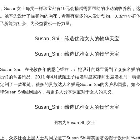
，Susan女士每卖一样珠宝都有10元会捐赠需要帮助的小动物收养所，
。她率先设计了猫和狗的胸花，希望有更多的人爱护动物、关爱弱小群体。
己所能为社会、为公益贡献一份力量。
Susan Shi。在伦敦多年的悉心经营，让她设计的珠宝得到了众多名媛
们的常备饰品。2011 年4月威廉王子结婚时皇家律师出席婚礼时，特请Sus
定制了一款颈链。很多的贵族达人名媛是Susan Shi的客户和闺蜜。如
牌Susan Shi回到国内，与更多人分享珠宝对于女人的意义。
图右为Susan Shi女士
，众多社会上层人士共同见证了Susan Shi与英国著名帽子设计师Yvette 