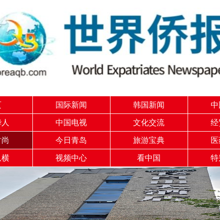
页
国际新闻
韩国新闻
中
华人
中国电视
文化交流
经
时尚
今日青岛
旅游宝典
医
纵横
视频中心
看中国
特