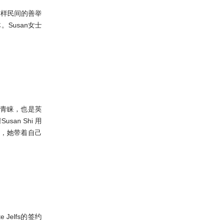
这样民间的善举
Susan女士
的青睐，也是英
an Shi 用
今，她带着自己
Jelfs的签约