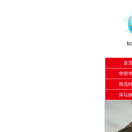
首
华侨
韩流
体坛