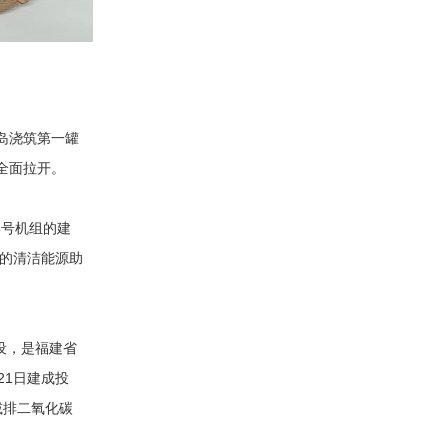
核岛浇筑第一罐
全面拉开。
6号机组的建
的清洁能源助
设，是福建省
21日建成投
减排二氧化碳