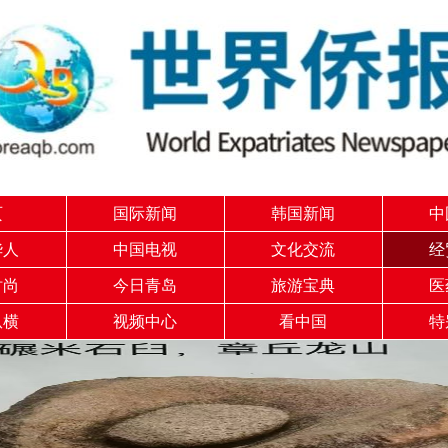
页
国际新闻
韩国新闻
中
华人
中国电视
文化交流
经
时尚
今日青岛
旅游宝典
医
纵横
视频中心
看中国
特