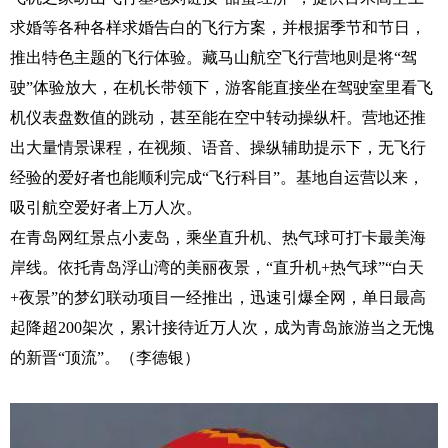
求婚等各种各样求婚告白的飞行方案，并根据季节和节日，
推出特色主题的飞行体验。藏马山航空飞行营地则是将“驾
驶”体验放大，在机长带领下，游客能直接坐在驾驶室里看飞
机仪表盘数值的跳动，甚至能在空中转动操纵杆。营地还推
出大量情景课程，在视频、语音、操纵辅助提示下，无飞行
经验的爱好者也能顺利完成“飞行科目”。基地自运营以来，
吸引航空爱好者上万人次。
在青岛网红景点小麦岛，乘坐直升机、热气球可打卡最美海
岸线。依托青岛浮山湾的美丽夜景，
“直升机
+
热气球”“白天
+
夜景”的梦幻联动项目一经推出，迅速引爆全网，单日最高
起降超
200
架次，累计接待近万人次，成为青岛旅游当之无愧
的新晋“顶流”。（李德银）