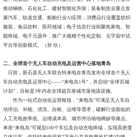
推动钢铁、石化化工、建材智能化升级；装备制造业重点发
展汽车、轨道交通、船舶行业
AI应用；消费品行业覆盖纺织
服装、食品饮料、医药领域；电子信息行业则聚焦家电、智
能终端、电子元器件，推广大规模个性化定制、元宇宙中试
平台等创新模式。
（孙
欣）
二、
全球首个
无人车自动充电及运营中心
落地青岛
日前，新石器无人车联合特来电在青岛发布全球首个无人
车自动充电及运营中心
——“来电岛1号”，并启动“全球百城
计划”，目标是3年内在全球超百座城市落地该设施。
作为一站式自动化运营枢纽，
“来电岛”可满足无人车自
动停泊、补能、清洗、自检、运维等需求，破解行业面临的
人工充电效率低、运维成本高、城市停泊场地稀缺等痛点。
单座“来电岛”可规划100个车位及自动充电终端，实现高密度
立体泊车。依托特来电现有7万座公共充电网改扩建“中继