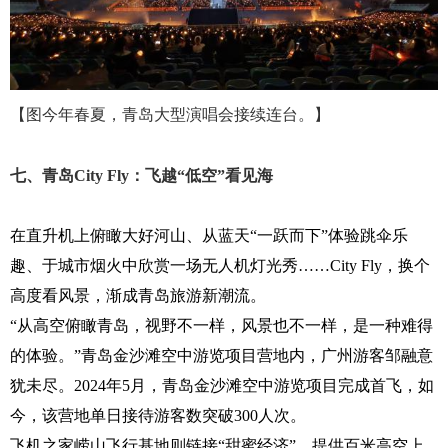
【图
今年春夏，青岛大型演唱会接续连台。】
七、青岛
City Fly
：飞越“低空”看见海
在直升机上俯瞰大好河山、从蓝天
“一跃而下”体验跳伞乐
趣、于城市烟火中欣赏一场无人机灯光秀……
City Fly
，换个
高度看风景，渐成青岛旅游新潮流。
“从高空俯瞰青岛，视野不一样，风景也不一样，是一种难得
的体验。”青岛金沙滩空中游览项目营地内，广州游客邹融意
犹未尽。
2024
年
5
月，青岛金沙滩空中游览项目完成首飞，如
今，该营地单日接待游客数突破
300
人次。
飞机之家崂山飞行基地则链接
“甜蜜经济”，提供百米高空上