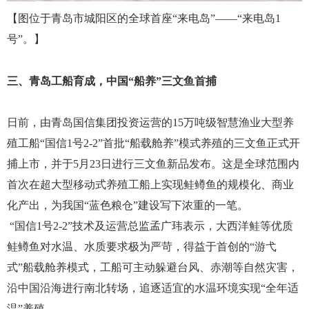
【图
位于青岛市城阳区的全球首座“来电岛”——“来电岛1
号”。】
三、青岛工船育成，中国
“船养”三文鱼首捕
日前，由青岛国信集团投资运营的
15万吨级智慧渔业大型养
殖工船“国信1号2-2”首批“船载舱养”模式养殖的三文鱼正式开
捕上市，并于
5月23日
进行
三文鱼新品发布。
这是全球范围内
首次在超大型移动式养殖工船上实现鲑鳟鱼的规模化、商业
化产出，为我国
“蓝色粮仓”建设写下浓重的一
笔。
“国信1号2-2”技术及运营总监孟广玮表示，大西洋鲑等优质
鲑鳟鱼对水温、水质要求极为严苛，得益于首创的“游弋
式”船载舱养模式，工船可主动躲避台风、赤潮等自然灾害，
沿中国沿海进行南北转场，追逐适宜的水温环境实现“全年适
温”养殖。