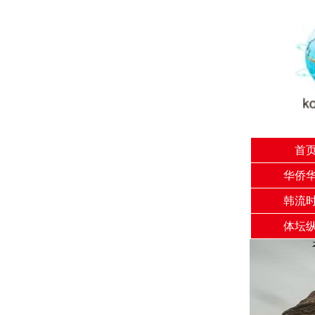
首
华侨
韩流
体坛