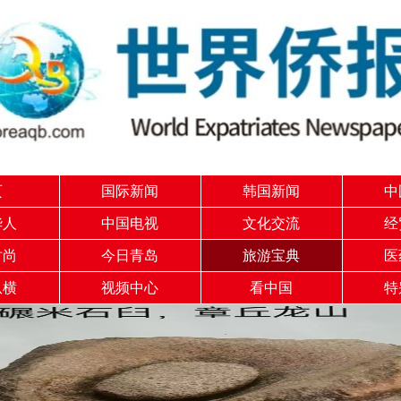
页
国际新闻
韩国新闻
中
华人
中国电视
文化交流
经
时尚
今日青岛
旅游宝典
医
纵横
视频中心
看中国
特