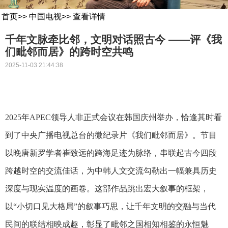
首页
>>
中国电视
>>
查看详情
千年文脉牵比邻，文明对话照古今 ——评《我
们毗邻而居》的跨时空共鸣
2025-11-03 21:44:38
2025年APEC领导人非正式会议在韩国庆州
举办
，
恰逢其时看
到了中央广播电视总台的
微纪录
片
《我们毗邻而居》
。节目
以晚唐新罗学者崔致远的跨海足迹为脉络，串联起古今四段
跨越时空的交流佳话，为中韩人文交流勾勒出一幅兼具历史
深度与现实温度的画卷。这部作品跳出宏大叙事的框架，
以
“小切口见大格局”的叙事巧思，让千年文明的交融与当代
民间的联结相映成趣，彰显了毗邻之国相知相鉴的永恒魅