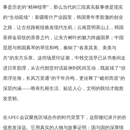
事是历史的
“精神纽带”，那么当代的三段真实叙事便是现实
的“生动延续”：新疆喀什产业园里，韩国青年李殷澈的创业
之路，让古丝路枢纽焕发现代生机；云南昆明茶山上，韩国
茶师金容纹的茶香之约，让东方树叶的魅力跨越国界；中国
琵琶与韩国奚琴的琴弦和鸣，奏响了“各美其美、美美与
共”的东方乐章。这些场景印证着，中韩交流早已从书卷间走
进日常肌理，从古代朝堂对话延伸到民间互动，既延续了“挂
席浮沧海，长风万里通”的千年共鸣，更诠释了“毗邻而居”的
深层内涵——唯有扎根生活、贴近人心，文明的联结才能愈
发坚韧。
在
APEC会议聚焦区域合作的时代背景下，这部微纪录
片
的价
值愈发深远。它用真实的人物与故事证明：国与国的深厚情