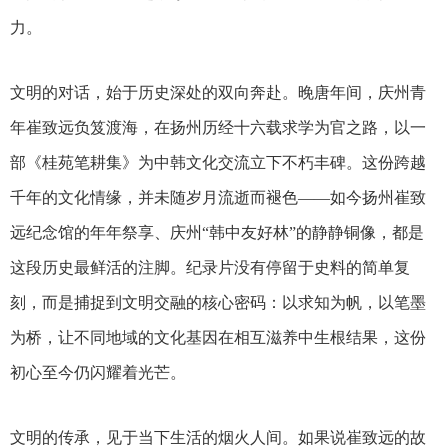
力。
文明的对话，始于历史深处的双向奔赴。晚唐年间，庆州青
年崔致远负笈渡海，在扬州历经十六载求学为官之路，以一
部《桂苑笔耕集》为中韩文化交流立下不朽丰碑。这份跨越
千年的文化情缘，并未随岁月流逝而褪色
——如今扬州崔致
远纪念馆的年年祭享、庆州“韩中友好林”的静静铜像，都是
这段历史最鲜活的注脚。纪录片没有停留于史料的简单复
刻，而是捕捉到文明交融的核心密码：以求知为帆，以笔墨
为桥，让不同地域的文化基因在相互滋养中生根结果，这份
初心至今仍闪耀着光芒。
文明的传承，见于当下生活的烟火人间。如果说崔致远的故