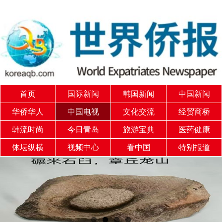
首页
国际新闻
韩国新闻
中国新闻
华侨华人
中国电视
文化交流
经贸商桥
韩流时尚
今日青岛
旅游宝典
医药健康
体坛纵横
视频中心
看中国
特别报道