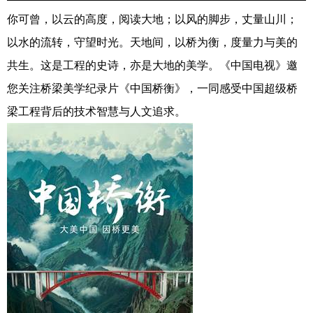
你可曾，以云的⾼度，阅读⼤地；以⻛的脚步，丈量⼭川；
以⽔的流转，守望时光。天地间，以桥为衡，度量⼒与美的
共⽣。这是⼯程的史诗，亦是⼤地的美学。《中国电视》邀
您关注桥梁美学纪录片《中国桥衡》，一同感受中国超级桥
梁工程背后的技术智慧与人文追求。