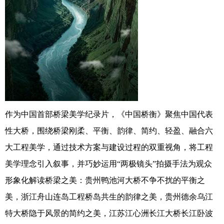
作为中国⾸部桥梁美学纪录⽚，《中国桥衡》聚焦中国代表
性大桥，围绕桥梁刚柔、平衡、韵律、简约、轻盈、融合六
大工程美学，通过技术方案与建设过程的双重视⻆，将⼯程
美学理念引⼊叙事，并巧妙运⽤“两极镜头”拍摄手法为观众
形象化解读桥梁之美：贵州鸭池河大桥不争不扰的平衡之
美，浙江舟山连岛工程桥岛共生的韵律之美，贵州德余乌江
特大桥隐于风景的简约之美，江苏江心洲长江大桥长江卧波